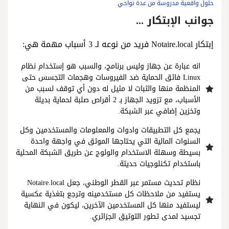
حلول واقعية مدروسة من عدة نواحي
جوانب الإبتكار ...
إبتكار Notaire.local فريد من نوعه لـ 3 أسباب مهمة هي:
انه عبارة عن جهاز وليس برنامج، والسبب هو إستخدام نظام
Linux فائق الحماية ضد الفيروسات وهجمات التجسس حتى
المنظمة منها والثبات لا مثيل له دون أي توقف لسبب من
الأسباب، مع تزويد الجهاز بـ 2 أقراص صلبة لحماية بديلة
وتخزين إضافي عبر الشبكة.
يجمع كل التطبيقات وادوات والمعلومات والمستخدمين وكل
السنوات المالية التي يحتاجها الموثق في واجهة واحدة
بسيطة وسهلة الاستخدام والولوج عن طريق الشبكة المحلية
باستخدام تكنلوجيات حديثة.
نظام تحديث مستمر عبر القطر الوطني، جعل Notaire.local
يستفيد من ملاحظات كل مستخدمينه وترجع بتغذية عكسية
ليستفيد منها كل المستخدمين الآخرين، ليكون في النهاية
تجسيد لمدى تطور التوثيق الجزائري.