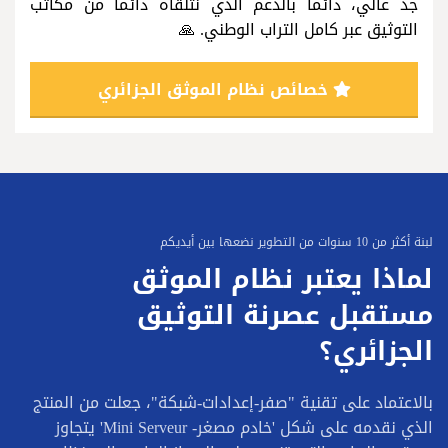
جد عالي، دائماً بالدعم الذي نتلقاه دائما من مكاتب
التوثيق عبر كامل التراب الوطني. 🙏
خصائص نظام الموثق الجزائري
لبنة أكثر من 10 سنوات من التطوير نضعها بين أيديكم
لماذا يعتبر نظام الموثق
مستقبل عصرنة التوثيق
الجزائري؟
بالاعتماد على تقنية "صفر-إعدادات-شبكة"، جعلت من المنتج
الذي نقدمه على شكل 'خادم مصغر- Mini Serveur' يتجاوز